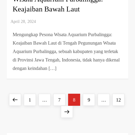
Keajaiban Bawah Laut
Mengungkap Pesona Wisata Aquarium Purbalingga:
Keajaiban Bawah Laut di Tengah Pegunungan Wisata
Aquarium Purbalingga, sebuah kabupaten yang terletak
di Provinsi Jawa Tengah, Indonesia, tidak hanya dikenal
dengan keindahan […]
P
Previous
Page
Page
Page
Page
Page
1
…
7
8
9
…
12
a
page
Next
page
g