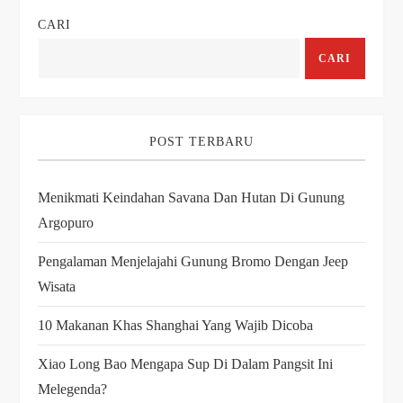
i
CARI
n
CARI
a
s
POST TERBARU
i
Menikmati Keindahan Savana Dan Hutan Di Gunung
Argopuro
p
Pengalaman Menjelajahi Gunung Bromo Dengan Jeep
o
Wisata
s
10 Makanan Khas Shanghai Yang Wajib Dicoba
Xiao Long Bao Mengapa Sup Di Dalam Pangsit Ini
Melegenda?