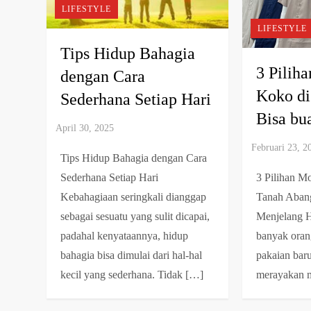
LIFESTYLE
LIFESTYLE
Tips Hidup Bahagia
3 Pilih
dengan Cara
Koko di
Sederhana Setiap Hari
Bisa bu
Tips Hidup Bahagia dengan Cara
3 Pilihan M
Sederhana Setiap Hari
Tanah Abang
Kebahagiaan seringkali dianggap
Menjelang Ha
sebagai sesuatu yang sulit dicapai,
banyak oran
padahal kenyataannya, hidup
pakaian bar
bahagia bisa dimulai dari hal-hal
merayakan
kecil yang sederhana. Tidak […]