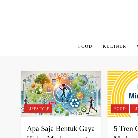
Skip
to
content
SIRIPHIU
FOOD
KULINER
LIFESTYLE
FOOD
L
Apa Saja Bentuk Gaya
5 Tren 