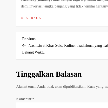
demi investasi jangka panjang yang tidak ternilai hargany
OLAHRAGA
N
Previous
Previous
Post
Nasi Liwet Khas Solo: Kuliner Tradisional yang Ta
a
Lekang Waktu
v
Tinggalkan Balasan
i
g
Alamat email Anda tidak akan dipublikasikan.
Ruas yang wa
a
Komentar
*