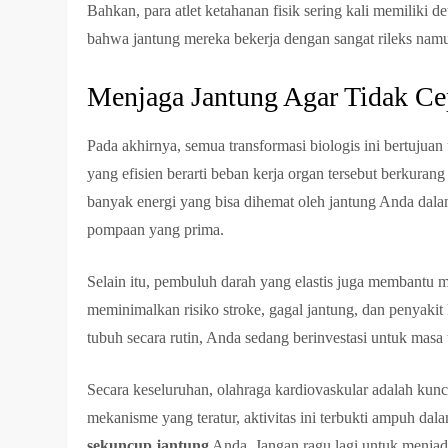
Bahkan, para atlet ketahanan fisik sering kali memiliki d
bahwa jantung mereka bekerja dengan sangat rileks namun
Menjaga Jantung Agar Tidak Ce
Pada akhirnya, semua transformasi biologis ini bertujuan
yang efisien berarti beban kerja organ tersebut berkura
banyak energi yang bisa dihemat oleh jantung Anda dalam 
pompaan yang prima.
Selain itu, pembuluh darah yang elastis juga membantu m
meminimalkan risiko stroke, gagal jantung, dan penyaki
tubuh secara rutin, Anda sedang berinvestasi untuk masa 
Secara keseluruhan, olahraga kardiovaskular adalah kunc
mekanisme yang teratur, aktivitas ini terbukti ampuh da
sekuncup jantung
Anda. Jangan ragu lagi untuk menjadwa