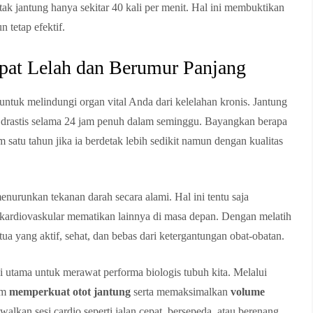
etak jantung hanya sekitar 40 kali per menit. Hal ini membuktikan
 tetap efektif.
pat Lelah dan Berumur Panjang
 untuk melindungi organ vital Anda dari kelelahan kronis. Jantung
ng drastis selama 24 jam penuh dalam seminggu. Bayangkan berapa
satu tahun jika ia berdetak lebih sedikit namun dengan kualitas
enurunkan tekanan darah secara alami. Hal ini tentu saja
t kardiovaskular mematikan lainnya di masa depan. Dengan melatih
tua yang aktif, sehat, dan bebas dari ketergantungan obat-obatan.
i utama untuk merawat performa biologis tubuh kita. Melalui
lam
memperkuat otot jantung
serta memaksimalkan
volume
lkan sesi cardio seperti jalan cepat, bersepeda, atau berenang