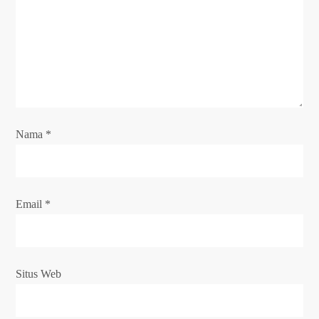
o
s
Nama
*
Email
*
Situs Web