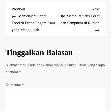
N
Previous
Next
Previous
Next
Post
Post
Menjelajahi Street
Tips Membuat Saus Lezat
a
Food di Eropa Ragam Rasa
dan Sempurna di Rumah
yang Menggugah
v
i
Tinggalkan Balasan
g
Alamat email Anda tidak akan dipublikasikan.
Ruas yang wajib
a
ditandai
*
s
Komentar
*
i
p