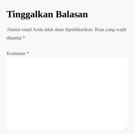
v
Tinggalkan Balasan
i
g
Alamat email Anda tidak akan dipublikasikan.
Ruas yang wajib
ditandai
*
a
Komentar
*
s
i
p
o
s