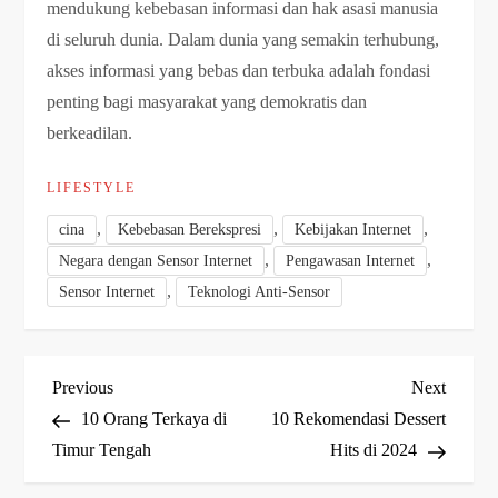
mendukung kebebasan informasi dan hak asasi manusia
di seluruh dunia. Dalam dunia yang semakin terhubung,
akses informasi yang bebas dan terbuka adalah fondasi
penting bagi masyarakat yang demokratis dan
berkeadilan.
LIFESTYLE
,
,
,
cina
Kebebasan Berekspresi
Kebijakan Internet
,
,
Negara dengan Sensor Internet
Pengawasan Internet
,
Sensor Internet
Teknologi Anti-Sensor
N
Previous
Next
Previous
Next
Post
Post
10 Orang Terkaya di
10 Rekomendasi Dessert
a
Timur Tengah
Hits di 2024