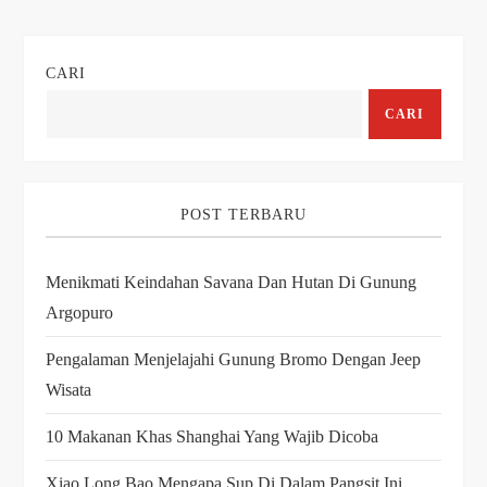
CARI
CARI
POST TERBARU
Menikmati Keindahan Savana Dan Hutan Di Gunung
Argopuro
Pengalaman Menjelajahi Gunung Bromo Dengan Jeep
Wisata
10 Makanan Khas Shanghai Yang Wajib Dicoba
Xiao Long Bao Mengapa Sup Di Dalam Pangsit Ini