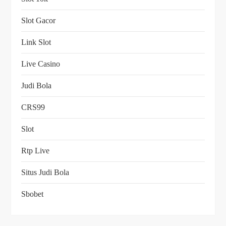
Slot Gacor
Link Slot
Live Casino
Judi Bola
CRS99
Slot
Rtp Live
Situs Judi Bola
Sbobet