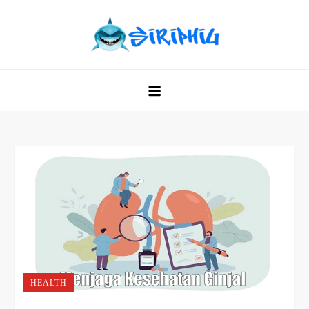
Skip
to
content
SIRIPHIU
HEALTH