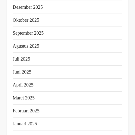
Desember 2025
Oktober 2025
September 2025
Agustus 2025
Juli 2025
Juni 2025
April 2025
Maret 2025
Februari 2025
Januari 2025